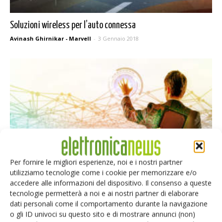
Soluzioni wireless per l’auto connessa
Avinash Ghirnikar - Marvell
-
3 Gennaio 2018
Per fornire le migliori esperienze, noi e i nostri partner
utilizziamo tecnologie come i cookie per memorizzare e/o
accedere alle informazioni del dispositivo. Il consenso a queste
tecnologie permetterà a noi e ai nostri partner di elaborare
dati personali come il comportamento durante la navigazione
I processori fanno i conti con l’Internet delle Cose
o gli ID univoci su questo sito e di mostrare annunci (non)
Antonello Messina - Selezione di Elettronica
-
13 Dicembre 2017