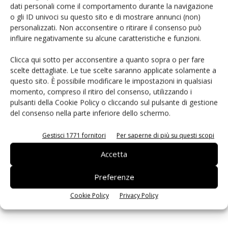
dati personali come il comportamento durante la navigazione
PCB Magazine
o gli ID univoci su questo sito e di mostrare annunci (non)
personalizzati. Non acconsentire o ritirare il consenso può
influire negativamente su alcune caratteristiche e funzioni.
Clicca qui sotto per acconsentire a quanto sopra o per fare
scelte dettagliate. Le tue scelte saranno applicate solamente a
questo sito. È possibile modificare le impostazioni in qualsiasi
momento, compreso il ritiro del consenso, utilizzando i
pulsanti della Cookie Policy o cliccando sul pulsante di gestione
del consenso nella parte inferiore dello schermo.
Gestisci 1771 fornitori
Per saperne di più su questi scopi
Edicola web
Accetta
Preferenze
ISCRIVITI ALLA NEWSLETTER
Cookie Policy
Privacy Policy