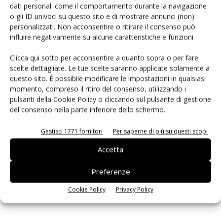
dati personali come il comportamento durante la navigazione
PCB Magazine
o gli ID univoci su questo sito e di mostrare annunci (non)
personalizzati. Non acconsentire o ritirare il consenso può
influire negativamente su alcune caratteristiche e funzioni.
Clicca qui sotto per acconsentire a quanto sopra o per fare
scelte dettagliate. Le tue scelte saranno applicate solamente a
questo sito. È possibile modificare le impostazioni in qualsiasi
momento, compreso il ritiro del consenso, utilizzando i
pulsanti della Cookie Policy o cliccando sul pulsante di gestione
del consenso nella parte inferiore dello schermo.
Gestisci 1771 fornitori
Per saperne di più su questi scopi
Edicola web
Accetta
Preferenze
ISCRIVITI ALLA NEWSLETTER
Cookie Policy
Privacy Policy