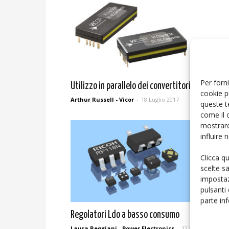
Per forni
Utilizzo in parallelo dei convertitori Dc-Dc
cookie p
Arthur Russell - Vicor
-
18 Luglio 2017
queste t
come il 
mostrare
influire
Clicca q
scelte s
impostaz
pulsanti
parte in
Regolatori Ldo a basso consumo
Laura Reggiani - Power Electronics
-
12 Luglio 2017