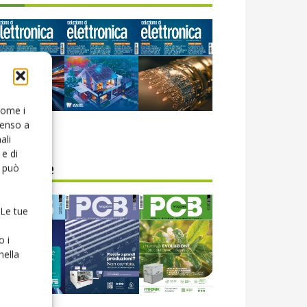
 come i
senso a
icola web
ali
e di
o può
CB Magazine
 Le tue
o i
nella