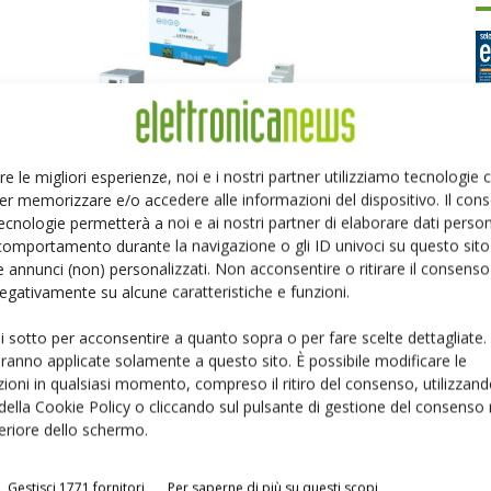
re le migliori esperienze, noi e i nostri partner utilizziamo tecnologie
Potenza ai massimi livelli
er memorizzare e/o accedere alle informazioni del dispositivo. Il con
Ed
Walter Borgonovo - Bel Power
-
17 Luglio 2017
ecnologie permetterà a noi e ai nostri partner di elaborare dati person
comportamento durante la navigazione o gli ID univoci su questo sito 
 annunci (non) personalizzati. Non acconsentire o ritirare il consens
P
 negativamente su alcune caratteristiche e funzioni.
ui sotto per acconsentire a quanto sopra o per fare scelte dettagliate.
aranno applicate solamente a questo sito. È possibile modificare le
ioni in qualsiasi momento, compreso il ritiro del consenso, utilizzand
 della Cookie Policy o cliccando sul pulsante di gestione del consenso 
feriore dello schermo.
Gestisci 1771 fornitori
Per saperne di più su questi scopi