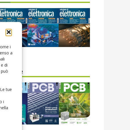
 come i
senso a
icola web
ali
e di
o può
CB Magazine
 Le tue
o i
nella