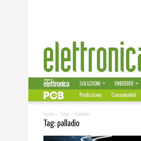
Elettronica
News
SOLUZIONI
EMBEDDED
Produzione
Consumabili
Home
Tags
Palladio
Tag: palladio