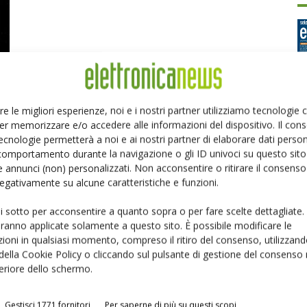
re le migliori esperienze, noi e i nostri partner utilizziamo tecnologie
er memorizzare e/o accedere alle informazioni del dispositivo. Il con
Ed
ecnologie permetterà a noi e ai nostri partner di elaborare dati person
comportamento durante la navigazione o gli ID univoci su questo sito 
 annunci (non) personalizzati. Non acconsentire o ritirare il consens
P
 negativamente su alcune caratteristiche e funzioni.
ui sotto per acconsentire a quanto sopra o per fare scelte dettagliate.
aranno applicate solamente a questo sito. È possibile modificare le
ioni in qualsiasi momento, compreso il ritiro del consenso, utilizzand
 della Cookie Policy o cliccando sul pulsante di gestione del consenso 
feriore dello schermo.
Gestisci 1771 fornitori
Per saperne di più su questi scopi