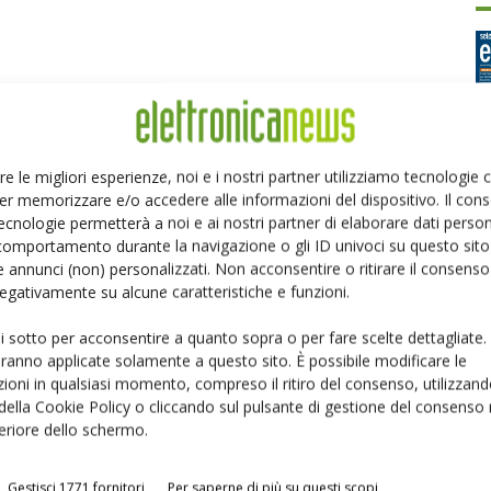
re le migliori esperienze, noi e i nostri partner utilizziamo tecnologie
er memorizzare e/o accedere alle informazioni del dispositivo. Il con
Ed
ecnologie permetterà a noi e ai nostri partner di elaborare dati person
comportamento durante la navigazione o gli ID univoci su questo sito 
 annunci (non) personalizzati. Non acconsentire o ritirare il consens
P
 negativamente su alcune caratteristiche e funzioni.
ui sotto per acconsentire a quanto sopra o per fare scelte dettagliate.
aranno applicate solamente a questo sito. È possibile modificare le
ioni in qualsiasi momento, compreso il ritiro del consenso, utilizzand
 della Cookie Policy o cliccando sul pulsante di gestione del consenso 
feriore dello schermo.
Gestisci 1771 fornitori
Per saperne di più su questi scopi