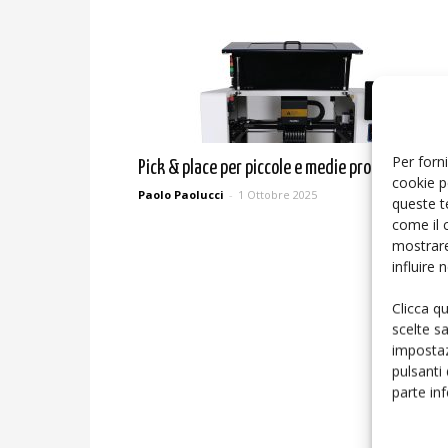
Per forni
Pick & place per piccole e medie produzioni
cookie p
Paolo Paolucci
-
1 Ottobre 2025
queste t
come il 
mostrare
influire
Clicca q
scelte s
impostaz
pulsanti
parte in