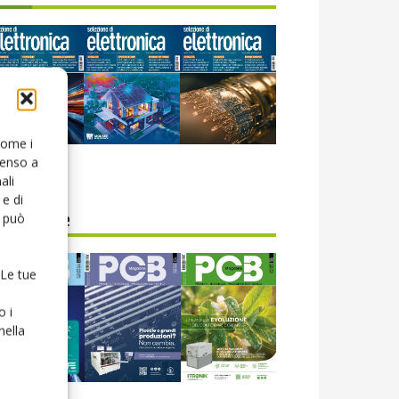
 come i
senso a
icola web
ali
e di
o può
CB Magazine
 Le tue
o i
nella