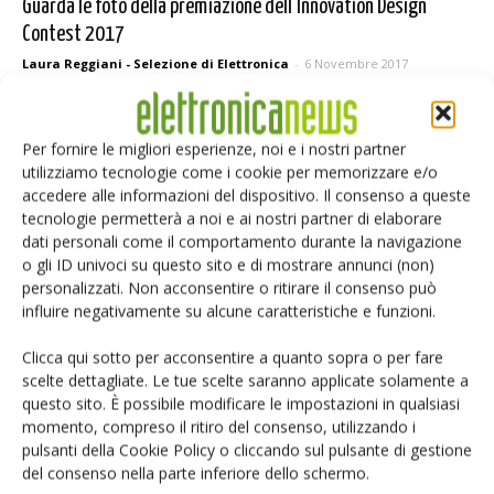
Guarda le foto della premiazione dell’Innovation Design
Contest 2017
Laura Reggiani - Selezione di Elettronica
-
6 Novembre 2017
Per fornire le migliori esperienze, noi e i nostri partner
Selezione di elettronica
utilizziamo tecnologie come i cookie per memorizzare e/o
accedere alle informazioni del dispositivo. Il consenso a queste
tecnologie permetterà a noi e ai nostri partner di elaborare
dati personali come il comportamento durante la navigazione
o gli ID univoci su questo sito e di mostrare annunci (non)
personalizzati. Non acconsentire o ritirare il consenso può
influire negativamente su alcune caratteristiche e funzioni.
Clicca qui sotto per acconsentire a quanto sopra o per fare
scelte dettagliate. Le tue scelte saranno applicate solamente a
questo sito. È possibile modificare le impostazioni in qualsiasi
Edicola web
momento, compreso il ritiro del consenso, utilizzando i
pulsanti della Cookie Policy o cliccando sul pulsante di gestione
del consenso nella parte inferiore dello schermo.
PCB Magazine