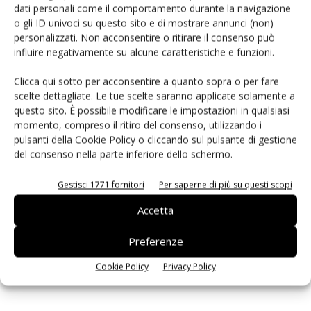
dati personali come il comportamento durante la navigazione
PCB Magazine
o gli ID univoci su questo sito e di mostrare annunci (non)
personalizzati. Non acconsentire o ritirare il consenso può
influire negativamente su alcune caratteristiche e funzioni.
Clicca qui sotto per acconsentire a quanto sopra o per fare
scelte dettagliate. Le tue scelte saranno applicate solamente a
questo sito. È possibile modificare le impostazioni in qualsiasi
momento, compreso il ritiro del consenso, utilizzando i
pulsanti della Cookie Policy o cliccando sul pulsante di gestione
del consenso nella parte inferiore dello schermo.
Gestisci 1771 fornitori
Per saperne di più su questi scopi
Edicola web
Accetta
Preferenze
ISCRIVITI ALLA NEWSLETTER
Cookie Policy
Privacy Policy