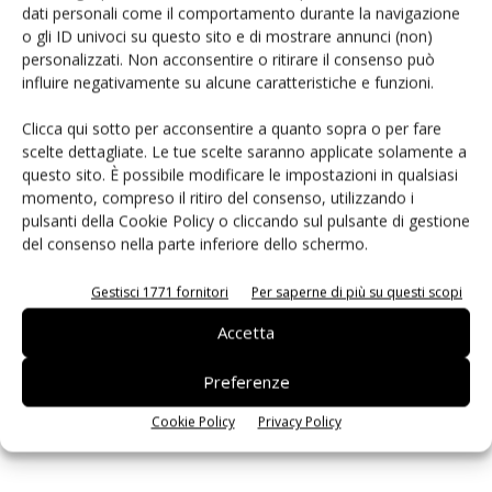
dati personali come il comportamento durante la navigazione
PCB Magazine
o gli ID univoci su questo sito e di mostrare annunci (non)
personalizzati. Non acconsentire o ritirare il consenso può
influire negativamente su alcune caratteristiche e funzioni.
Clicca qui sotto per acconsentire a quanto sopra o per fare
scelte dettagliate. Le tue scelte saranno applicate solamente a
questo sito. È possibile modificare le impostazioni in qualsiasi
momento, compreso il ritiro del consenso, utilizzando i
pulsanti della Cookie Policy o cliccando sul pulsante di gestione
del consenso nella parte inferiore dello schermo.
Gestisci 1771 fornitori
Per saperne di più su questi scopi
Edicola web
Accetta
Preferenze
ISCRIVITI ALLA NEWSLETTER
Cookie Policy
Privacy Policy