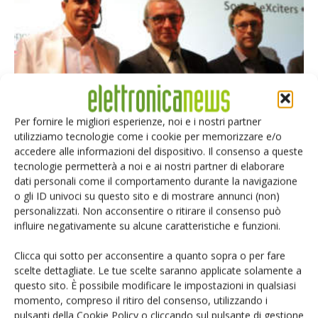
Per fornire le migliori esperienze, noi e i nostri partner
utilizziamo tecnologie come i cookie per memorizzare e/o
accedere alle informazioni del dispositivo. Il consenso a queste
tecnologie permetterà a noi e ai nostri partner di elaborare
Guarda le foto della premiazione della categoria
dati personali come il comportamento durante la navigazione
Elettromeccanici
o gli ID univoci su questo sito e di mostrare annunci (non)
personalizzati. Non acconsentire o ritirare il consenso può
Laura Reggiani - Selezione di Elettronica
-
13 Novembre 2017
influire negativamente su alcune caratteristiche e funzioni.
Clicca qui sotto per acconsentire a quanto sopra o per fare
scelte dettagliate. Le tue scelte saranno applicate solamente a
questo sito. È possibile modificare le impostazioni in qualsiasi
momento, compreso il ritiro del consenso, utilizzando i
pulsanti della Cookie Policy o cliccando sul pulsante di gestione