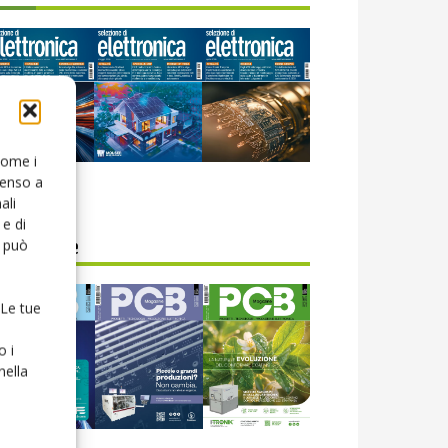
 come i
senso a
icola web
ali
e di
o può
CB Magazine
 Le tue
o i
nella