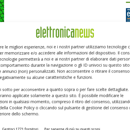
re le migliori esperienze, noi e i nostri partner utilizziamo tecnologie
er memorizzare e/o accedere alle informazioni del dispositivo. Il con
Ed
ecnologie permetterà a noi e ai nostri partner di elaborare dati person
comportamento durante la navigazione o gli ID univoci su questo sito 
 annunci (non) personalizzati. Non acconsentire o ritirare il consens
P
 negativamente su alcune caratteristiche e funzioni.
ui sotto per acconsentire a quanto sopra o per fare scelte dettagliate.
aranno applicate solamente a questo sito. È possibile modificare le
ioni in qualsiasi momento, compreso il ritiro del consenso, utilizzand
 della Cookie Policy o cliccando sul pulsante di gestione del consenso 
feriore dello schermo.
Gestisci 1771 fornitori
Per saperne di più su questi scopi