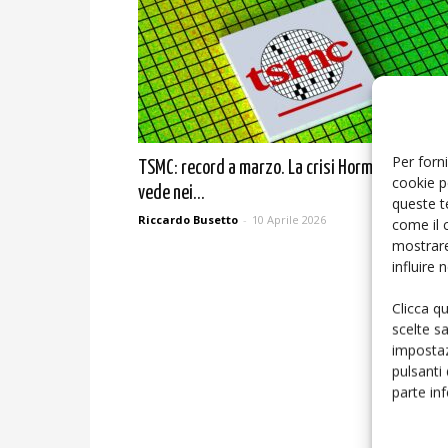
Per forni
TSMC: record a marzo. La crisi Hormuz non si
cookie p
vede nei...
queste t
Riccardo Busetto
-
10 Aprile 2026
come il 
mostrare
influire
Clicca q
scelte s
impostaz
pulsanti
parte in