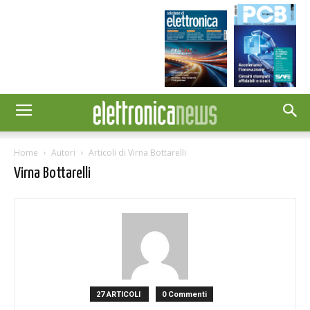
Home
Autori
Articoli di Virna Bottarelli
Virna Bottarelli
27 ARTICOLI
0 Commenti